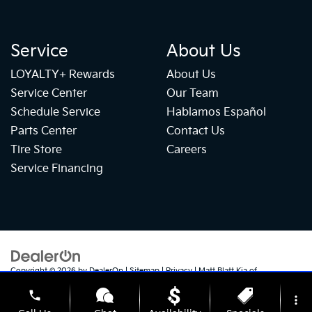
Service
About Us
LOYALTY+ Rewards
About Us
Service Center
Our Team
Schedule Service
Hablamos Español
Parts Center
Contact Us
Tire Store
Careers
Service Financing
Copyright © 2026
by
DealerOn
|
Sitemap
|
Privacy
| Matt Blatt Kia of
Abington
|
1515 Easton Road,
Roslyn,
PA
19001
| Sales:
215-706-8823
|
+1
phone
215-337-4024
|
www.kia.com
more_vert