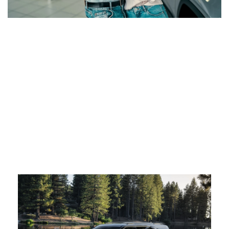
Si estás buscando un nuevo carro o necesitas servicio
profesional, es clave que encuentres un concesionario que
pueda entregarte la atención profesional y personalizada que
mercedes. En
Matt Blatt Kia of Abington
hablamos español y
estamos listos para guiarte con confianza en cada etapa del
proceso. Visita nuestro concesionario cerca de Roslyn, Willow
Grove y Horsham, PA, para recibir una experiencia cómoda,
eficiente y centrada en lo que realmente necesitas.