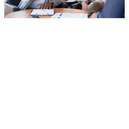
Financiamiento Claro Y
Flexible
Sabemos que cada cliente tiene necesidades únicas. Por eso,
nuestro equipo bilingüe colabora con instituciones
financieras locales y nacionales para encontrar planes a tu
medida.
Ofrecemos:
Plazos de pago flexibles
Tasas competitivas
Opciones para incluir garantías extendidas o paquetes
de mantenimiento
Puedes comenzar tu solicitud de crédito desde nuestro
formulario en línea
. Si tienes dudas, uno de nuestros asesores
te acompañará durante el proceso, siempre en español.